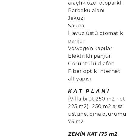
araçlık özel otoparklı
Barbekü alanı
Jakuzi
Sauna
Havuz üstü otomatik
panjur
Vosvogen kapılar
Elektrikli panjur
Görüntülü diafon
Fiber optik internet
alt yapısı
K A T P L A N I
(Villa brüt 250 m2 net
225 m2) 250 m2 arsa
üstüne, bina oturumu
75 m2
ZEMİN KAT (75 m2