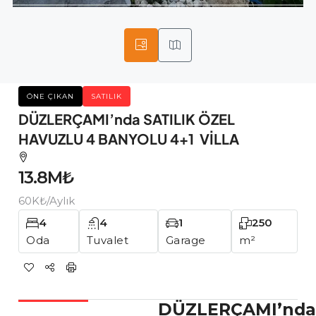
ÖNE ÇIKAN
SATILIK
DÜZLERÇAMI’nda SATILIK ÖZEL
HAVUZLU 4 BANYOLU 4+1 VİLLA
13.8M₺
60K₺
/Aylık
4
4
1
250
Oda
Tuvalet
Garage
m²
DÜZLERÇAMI’nda