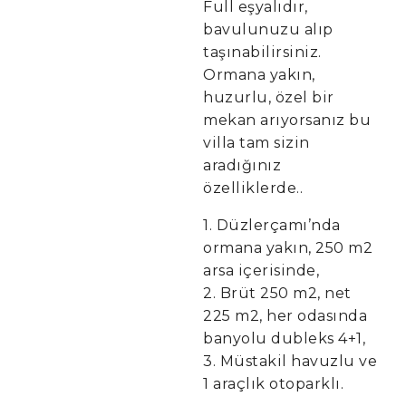
Full eşyalıdır,
bavulunuzu alıp
taşınabilirsiniz.
Ormana yakın,
huzurlu, özel bir
mekan arıyorsanız bu
villa tam sizin
aradığınız
özelliklerde..
1. Düzlerçamı’nda
ormana yakın, 250 m2
arsa içerisinde,
2. Brüt 250 m2, net
225 m2, her odasında
banyolu dubleks 4+1,
3. Müstakil havuzlu ve
1 araçlık otoparklı.