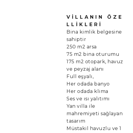
V İ L L A N I N Ö Z E
L L İ K L E R İ
Bina kimlik belgesine
sahiptir
250 m2 arsa
75 m2 bina oturumu
175 m2 otopark, havuz
ve peyzaj alanı
Full eşyalı,
Her odada banyo
Her odada klima
Ses ve ısı yalıtımı
Yan villa ile
mahremiyeti sağlayan
tasarım
Müstakil havuzlu ve 1