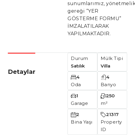
sunumlarımız, yönetmeli
gereği “YER
GÖSTERME FORMU”
İMZALATILARAK
YAPILMAKTADIR.
Durum
Mülk Tipi
Satılık
Villa
Detaylar
4
4
Oda
Banyo
1
250
Garage
m²
2
21317
Bina Yaşı
Property
ID