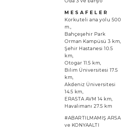
Oda 3 ve banyo
M E S A F E L E R
Korkuteli ana yolu 500
m.,
Bahçeşehir Park
Orman Kampüsü 3 km,
Şehir Hastanesi 10.5
km,
Otogar 11.5 km,
Bilim Üniversitesi 17.5
km,
Akdeniz Üniversitesi
14.5 km,
ERASTA AVM 14 km,
Havalimanı 27.5 km
#ABARTILMAMIŞ ARSA
ve KONYAALTI