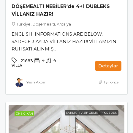
DÖŞEMEALTI NEBİLER’de 4+1 DUBLEKS
VİLLANIZ HAZIR!
Türkiye, Döşemealtı, Antalya
ENGLISH INFORMATIONS ARE BELOW.
SADECE 3 AYDA VİLLANIZ HAZIR! VİLLAMIZIN
RUHSATI ALINMIŞ...
4
4
21683
Detaylar
VILLA
Yasin Aktar
1 yıl önce
SATILIK
PASIF GELIR
PROJEDEN
ÖNE ÇIKAN