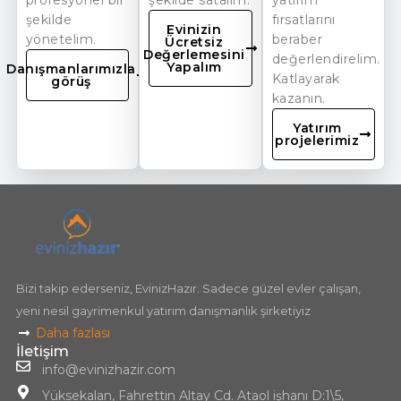
şekilde
fırsatlarını
Evinizin
yönetelim.
beraber
Ücretsiz
Değerlemesini
değerlendirelim.
Yapalım
Danışmanlarımızla
Katlayarak
görüş
kazanın.
Yatırım
projelerimiz
Bizi takip ederseniz, EvinizHazır. Sadece güzel evler çalışan,
yeni nesil gayrimenkul yatırım danışmanlık şirketiyiz
Daha fazlası
İletişim
info@evinizhazir.com
Yüksekalan, Fahrettin Altay Cd. Ataol işhanı D:1\5,