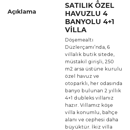
SATILIK ÖZEL
Açıklama
HAVUZLU 4
BANYOLU
4+1
VİLLA
Döşemealtı
Düzlerçamı’nda, 6
villalık butik sitede,
müstakil girişli, 250
m2 arsa üstüne kurulu
özel havuz ve
otoparklı, her odasında
banyo bulunan 2 yıllık
4+1 dubleks villanız
hazır. Villamız köşe
villa konumlu, bahçe
alanı ve cephesi daha
büyüktür. İkiz villa