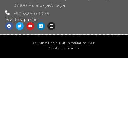
07300 Muratpaşa/Antalya
+90 532 510 30 36
Bizi takip edin
© Eviniz Hazır- Bütün hakları saklıdır.
Gizlilik politikamız