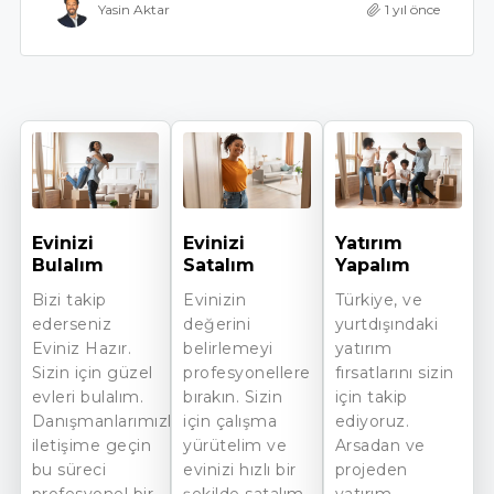
Yasin Aktar
1 yıl önce
Evinizi
Evinizi
Yatırım
Bulalım
Satalım
Yapalım
Bizi takip
Evinizin
Türkiye, ve
ederseniz
değerini
yurtdışındaki
Eviniz Hazır.
belirlemeyi
yatırım
Sizin için güzel
profesyonellere
fırsatlarını sizin
evleri bulalım.
bırakın. Sizin
için takip
Danışmanlarımızla
için çalışma
ediyoruz.
iletişime geçin
yürütelim ve
Arsadan ve
bu süreci
evinizi hızlı bir
projeden
profesyonel bir
şekilde satalım.
yatırım