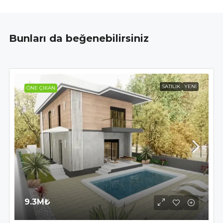
Bunları da beğenebilirsiniz
SATILIK
YENI
ÖNE ÇIKAN
9.3M₺