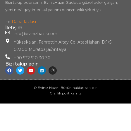
Bizi takip ederseniz, EvinizHazır. Sadece güzel evler çalışan,
yeni nesil gayrimenkul yatırım danışmanlık şirketiyiz
Daha fazlası
İletişim
info@evinizhazir.com
Yüksekalan, Fahrettin Altay Cd. Ataol işhanı D:1\5,
07300 Muratpaşa/Antalya
+90 532 510 30 36
Bizi takip edin
© Eviniz Hazır- Bütün hakları saklıdır.
Gizlilik politikamız