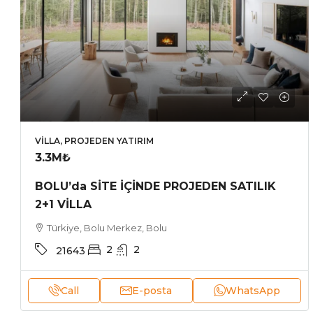
VILLA, PROJEDEN YATIRIM
3.3M₺
BOLU’da SİTE İÇİNDE PROJEDEN SATILIK
2+1 VİLLA
Türkiye, Bolu Merkez, Bolu
2
2
21643
Call
E-posta
WhatsApp