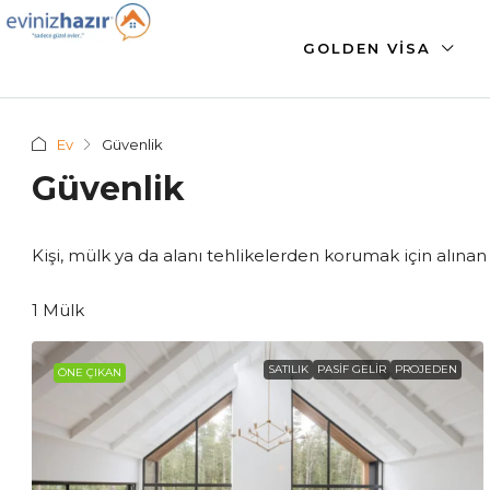
GOLDEN VISA
Ev
Güvenlik
Güvenlik
Kişi, mülk ya da alanı tehlikelerden korumak için alın
1 Mülk
SATILIK
PASIF GELIR
PROJEDEN
ÖNE ÇIKAN