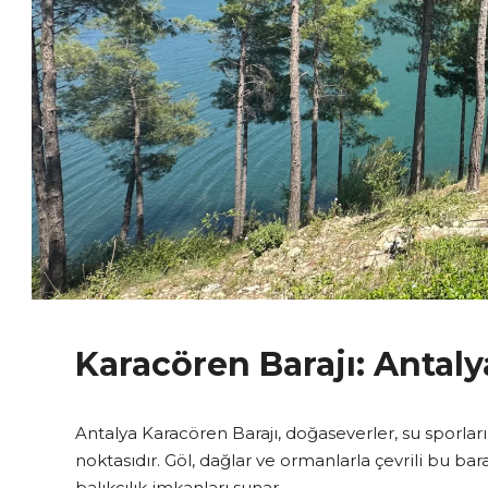
Karacören Barajı: Anta
Antalya Karacören Barajı, doğaseverler, su sporları
noktasıdır. Göl, dağlar ve ormanlarla çevrili bu baraj,
balıkçılık imkanları sunar.