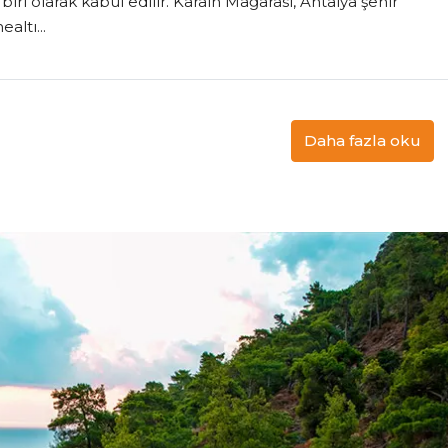
iri olarak kabul edilir. Karain Mağarası, Antalya şehir
altı...
Daha fazla oku