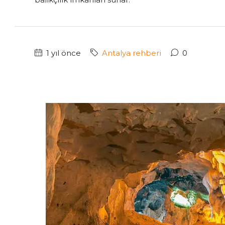
1 yıl önce
Antalya rehberi
0