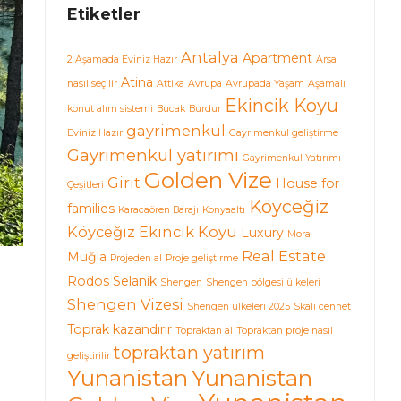
Etiketler
Antalya
Apartment
2 Aşamada Eviniz Hazır
Arsa
Atina
nasıl seçilir
Attika
Avrupa
Avrupada Yaşam
Aşamalı
Ekincik Koyu
konut alım sistemi
Bucak
Burdur
gayrimenkul
Eviniz Hazır
Gayrimenkul geliştirme
Gayrimenkul yatırımı
Gayrimenkul Yatırımı
Golden Vize
Girit
House for
Çeşitleri
Köyceğiz
families
Karacaören Barajı
Konyaaltı
Köyceğiz Ekincik Koyu
Luxury
Mora
Real Estate
Muğla
Projeden al
Proje geliştirme
Rodos
Selanik
Shengen
Shengen bölgesi ülkeleri
Shengen Vizesi
Shengen ülkeleri 2025
Skalı cennet
Toprak kazandırır
Topraktan al
Topraktan proje nasıl
topraktan yatırım
geliştirilir
Yunanistan
Yunanistan