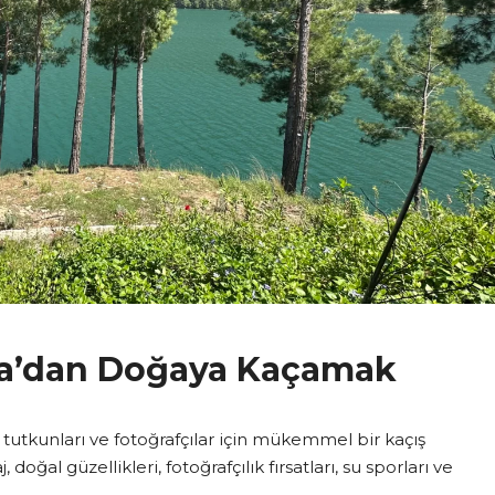
lya’dan Doğaya Kaçamak
 tutkunları ve fotoğrafçılar için mükemmel bir kaçış
 doğal güzellikleri, fotoğrafçılık fırsatları, su sporları ve