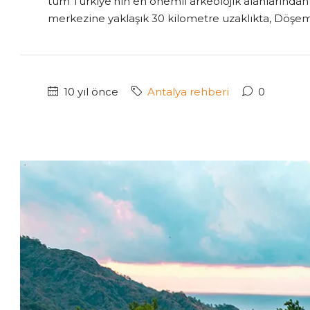
tüm Türkiye’nin en önemli arkeolojik alanlarından b
merkezine yaklaşık 30 kilometre uzaklıkta, Döşeme
10 yıl önce
Antalya rehberi
0