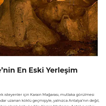
’nin En Eski Yerleşim
mek isteyenler için Karain Mağarası, mutlaka görülmesi
ar uzanan köklü geçmişiyle, yalnızca Antalya’nın değil,