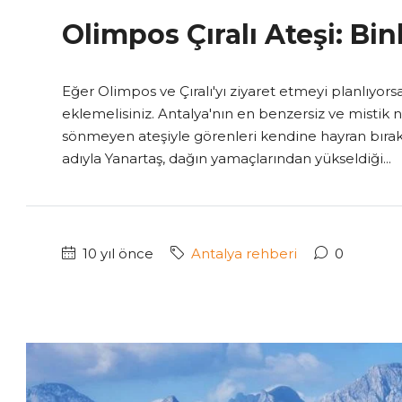
Olimpos Çıralı Ateşi: Bin
Eğer Olimpos ve Çıralı'yı ziyaret etmeyi planlıyo
eklemelisiniz. Antalya'nın en benzersiz ve mistik no
sönmeyen ateşiyle görenleri kendine hayran bırakıyo
adıyla Yanartaş, dağın yamaçlarından yükseldiği...
10 yıl önce
Antalya rehberi
0