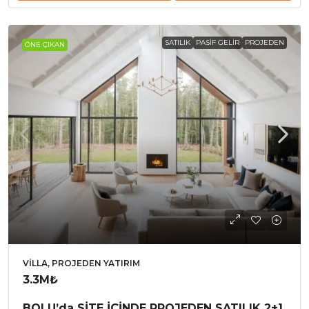
SATILIK
PASIF GELIR
PROJEDEN
ÖNE ÇIKAN
VILLA, PROJEDEN YATIRIM
3.3M₺
BOLU’da SİTE İÇİNDE PROJEDEN SATILIK 2+1