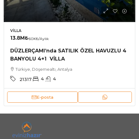
VILLA
13.8M₺
60K₺
/Aylık
DÜZLERÇAMI’nda SATILIK ÖZEL HAVUZLU 4
BANYOLU 4+1 VİLLA
Türkiye, Döşemealtı, Antalya
4
4
21317
E-posta