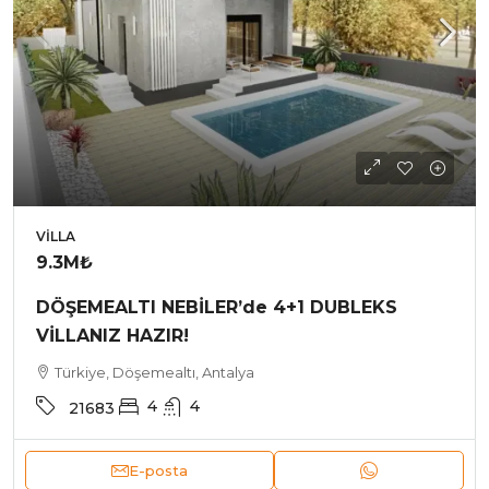
VILLA
9.3M₺
DÖŞEMEALTI NEBİLER’de 4+1 DUBLEKS
VİLLANIZ HAZIR!
Türkiye, Döşemealtı, Antalya
4
4
21683
E-posta