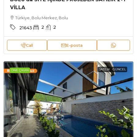
VİLLA
Türkiye, Bolu Merkez, Bolu
2
2
21643
Call
E-posta
SATILIK
GÜNCEL
ÖNE ÇIKAN