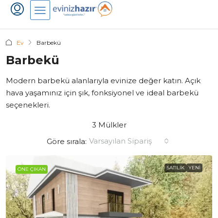
Ev
Barbekü
Barbekü
Modern barbekü alanlarıyla evinize değer katın. Açık
hava yaşamınız için şık, fonksiyonel ve ideal barbekü
seçenekleri.
3 Mülkler
Varsayılan Sipariş
Göre sırala:
SATILIK
YENI
ÖNE ÇIKAN