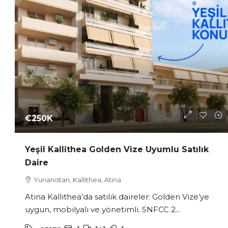
€250K
/
TerraN
Markopo
Alanı!
Yunanis
220
YUNANIST
€250K
Yeşil Kallithea Golden Vize Uyumlu Satılık
Daire
Yunanistan, Kallithea, Atina
Atina Kallithea’da satılık daireler: Golden Vize’ye
uygun, mobilyalı ve yönetimli. SNFCC 2...