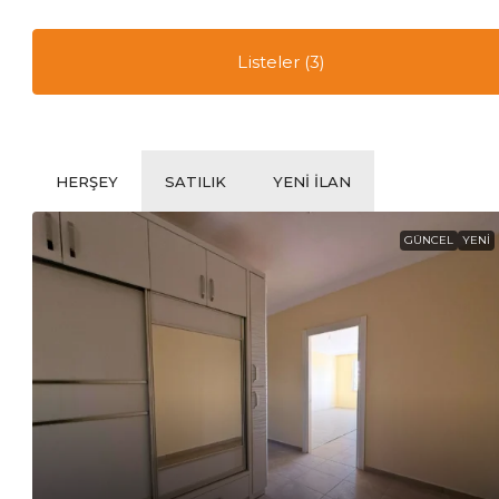
Listeler (3)
HERŞEY
SATILIK
YENI ILAN
GÜNCEL
YENI