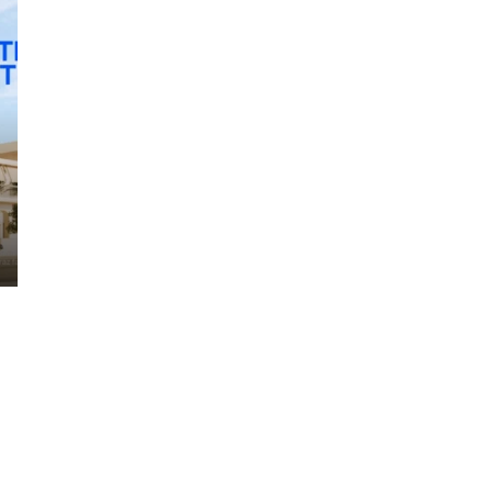
6.5M₺
'den başlayan fiyatlarla
YEŞİLBAYIRda 535 m², K
ova Residence –
PARSEL VİLLA ARSASI
ulo’da Yeni Bir Yaşam
Türkiye, Döşemealtı, Antalya, 
mh.
tan, Geraniou, Atina
23220
1
1
45
ARSA, TOPRAK
AN, GOLDEN VIZE