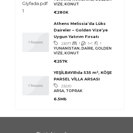
VIZE, KONUT
€280K
Athens Melissia’da Lüks
Daireler – Golden Vize’ye
Uygun Yatırım Fırsatı
1
1+1
1
23077
YUNANISTAN, DAIRE, GOLDEN
VIZE, KONUT
€257K
YEŞİLBAYIRda 535 m², KÖŞE
PARSEL VİLLA ARSASI
23220
ARSA, TOPRAK
6.5M₺