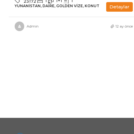
1
1+1
1
23172
YUNANISTAN, DAIRE, GOLDEN VIZE, KONUT
Detaylar
Admin
12 ay önce