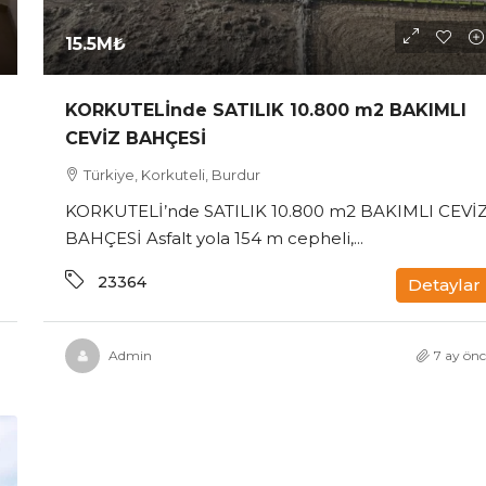
15.5M₺
KORKUTELİnde SATILIK 10.800 m2 BAKIMLI
CEVİZ BAHÇESİ
Türkiye, Korkuteli, Burdur
KORKUTELİ’nde SATILIK 10.800 m2 BAKIMLI CEVİ
BAHÇESİ Asfalt yola 154 m cepheli,...
23364
Detaylar
Admin
7 ay önc