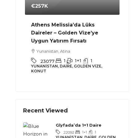
€257K
€55
ÖŞE
Athens Melissia’da Lüks
Atin
Daireler – Golden Vize’ye
Yun
Uygun Yatırım Fırsatı
Yeşilbayır
2
Yunanistan, Atina
YUNAN
1
1+1
1
23077
YUNANISTAN, DAIRE, GOLDEN VIZE,
KONUT
Recent Viewed
Glyfada’da 1+1 Daire
1+1
1
22092
YUNANISTAN, DAIRE, GOLDEN