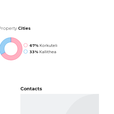
Property
Cities
67%
Korkuteli
33%
Kallithea
Contacts