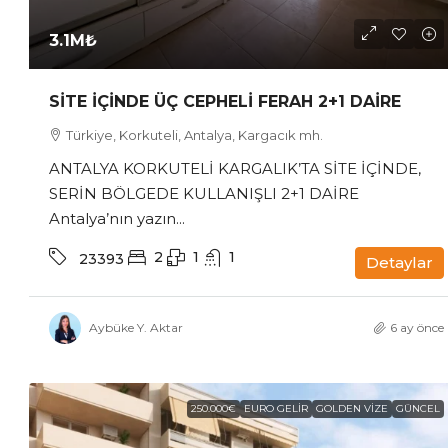
3.1M₺
SİTE İÇİNDE ÜÇ CEPHELİ FERAH 2+1 DAİRE
Türkiye, Korkuteli, Antalya, Kargacık mh.
ANTALYA KORKUTELİ KARGALIK’TA SİTE İÇİNDE,
SERİN BÖLGEDE KULLANIŞLI 2+1 DAİRE
Antalya’nın yazın...
2
1
1
23393
Detaylar
Aybüke Y. Aktar
6 ay önce
250.000€
EURO GELIR
GOLDEN VIZE
GÜNCEL