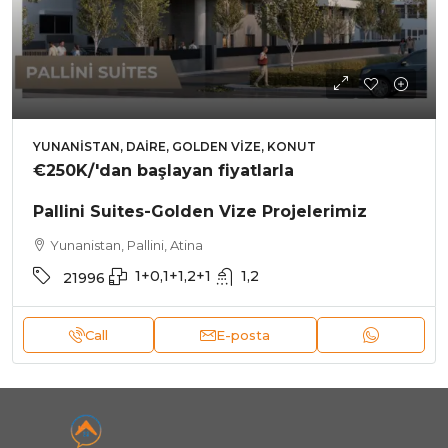
YUNANISTAN, DAIRE, GOLDEN VIZE, KONUT
€250K
/'dan başlayan fiyatlarla
Pallini Suites-Golden Vize Projelerimiz
Yunanistan, Pallini, Atina
1+0,1+1,2+1
1,2
21996
Call
E-posta