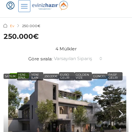
Ev
250.000€
250.000€
4 Mülkler
Varsayılan Sipariş
Göre sırala:
YENI
YENI
EURO
GOLDEN
PASIF
ÖNE ÇIKAN
SATILIK
250.000€
GÜNCEL
BINA
ILAN
GELIR
VIZE
GELIR