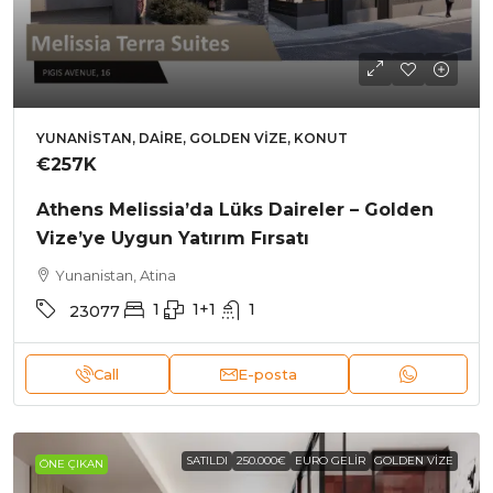
YUNANISTAN, DAIRE, GOLDEN VIZE, KONUT
€257K
Athens Melissia’da Lüks Daireler – Golden
Vize’ye Uygun Yatırım Fırsatı
Yunanistan, Atina
1
1+1
1
23077
Call
E-posta
SATILDI
250.000€
EURO GELIR
GOLDEN VIZE
ÖNE ÇIKAN