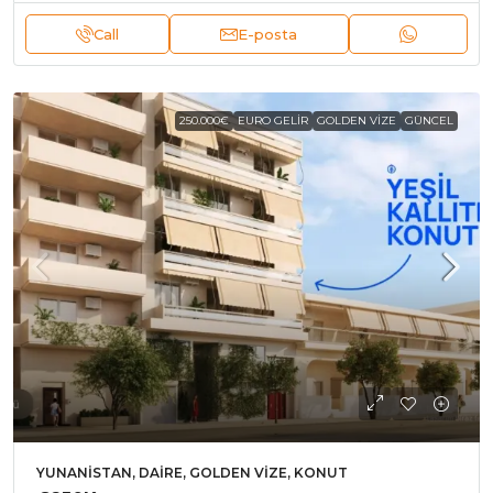
Call
E-posta
250.000€
EURO GELIR
GOLDEN VIZE
GÜNCEL
YUNANISTAN, DAIRE, GOLDEN VIZE, KONUT