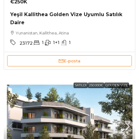
€250K
Yeşil Kallithea Golden Vize Uyumlu Satılık
Daire
Yunanistan, Kallithea, Atina
1
1+1
1
23172
E-posta
SATILDI
250.000€
GOLDEN VIZE