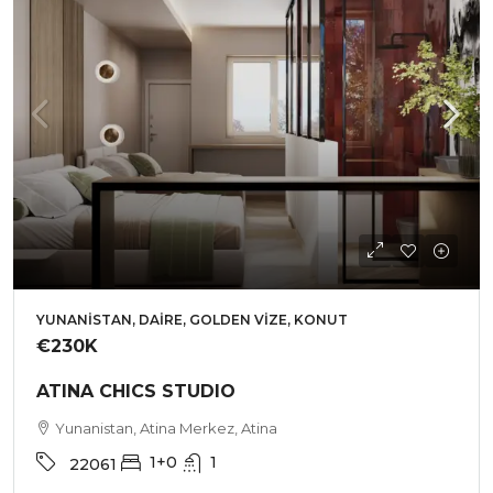
YUNANISTAN, DAIRE, GOLDEN VIZE, KONUT
€230K
ATINA CHICS STUDIO
Yunanistan, Atina Merkez, Atina
1+0
1
22061