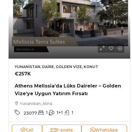
YUNANISTAN, DAIRE, GOLDEN VIZE, KONUT
€257K
Athens Melissia’da Lüks Daireler – Golden
Vize’ye Uygun Yatırım Fırsatı
Yunanistan, Atina
1
1+1
1
23077
Call
E-posta
WhatsApp