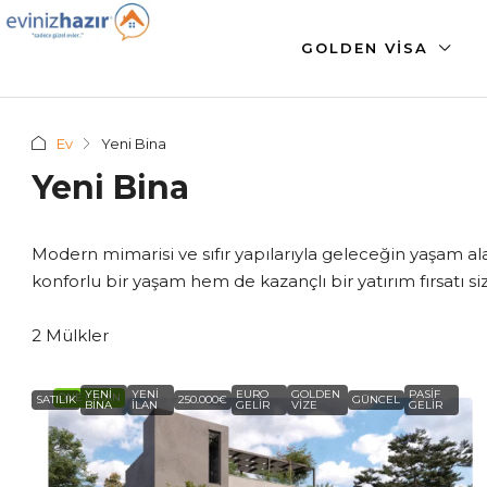
GOLDEN VISA
Ev
Yeni Bina
Yeni Bina
Modern mimarisi ve sıfır yapılarıyla geleceğin yaşam al
konforlu bir yaşam hem de kazançlı bir yatırım fırsatı siz
2 Mülkler
YENI
YENI
EURO
GOLDEN
PASIF
ÖNE ÇIKAN
SATILIK
250.000€
GÜNCEL
BINA
ILAN
GELIR
VIZE
GELIR