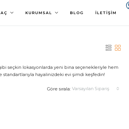
 AÇ
KURUMSAL
BLOG
İLETIŞIM
 gibi seçkin lokasyonlarda yeni bina seçenekleriyle hem
e standartlarıyla hayalinizdeki evi şimdi keşfedin!
Varsayılan Sipariş
Göre sırala: