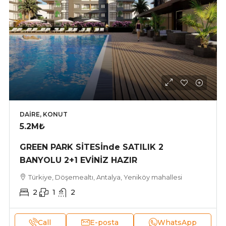
DAIRE, KONUT
5.2M₺
GREEN PARK SİTESİnde SATILIK 2
BANYOLU 2+1 EVİNİZ HAZIR
Türkiye, Döşemealtı, Antalya, Yeniköy mahallesi
2
1
2
Call
E-posta
WhatsApp