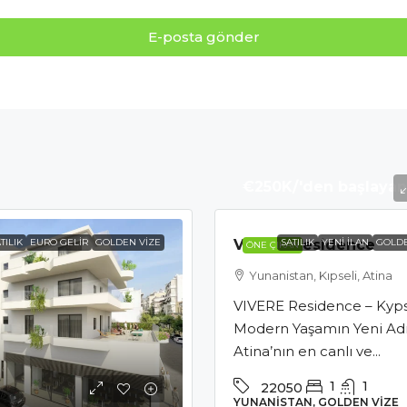
E-posta gönder
€250K
/'den başlayan 
TILIK
EURO GELIR
GOLDEN VIZE
VIVERE Residence
SATILIK
YENI ILAN
GOLDE
ÖNE ÇIKAN
Yunanistan, Kıpseli, Atina
VIVERE Residence – Kyps
Modern Yaşamın Yeni Adr
Atina’nın en canlı ve...
1
1
22050
YUNANISTAN, GOLDEN VIZE