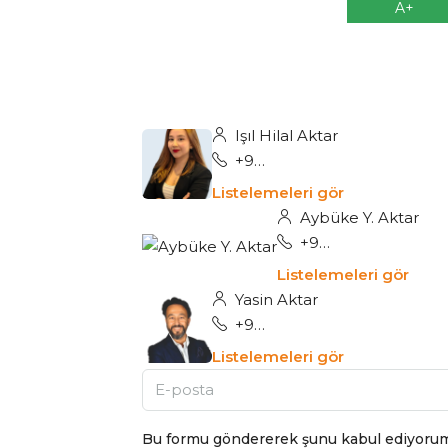
A+
Işıl Hilal Aktar
+90 545 250 95 20
Listelemeleri gör
Aybüke Y. Aktar
+90 541 914 1621
Listelemeleri gör
Yasin Aktar
+90 532 510 30 36
Listelemeleri gör
Bu formu göndererek şunu kabul ediyoru