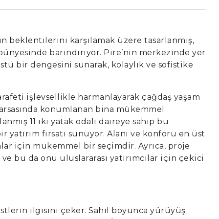
n beklentilerini karşılamak üzere tasarlanmış,
i bünyesinde barındırıyor. Pire’nin merkezinde yer
stü bir dengesini sunarak, kolaylık ve sofistike
zarafeti işlevsellikle harmanlayarak çağdaş yaşam
şe arsasında konumlanan bina mükemmel
anmış 11 iki yatak odalı daireye sahip bu
bir yatırım fırsatı sunuyor. Alanı ve konforu en üst
alar için mükemmel bir seçimdir. Ayrıca, proje
ve bu da onu uluslararası yatırımcılar için çekici
ristlerin ilgisini çeker. Sahil boyunca yürüyüş