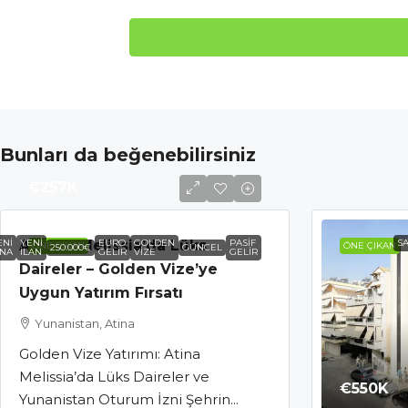
Bunları da beğenebilirsiniz
€257K
ENI
Athens Melissia’da Lüks
YENI
EURO
GOLDEN
PASIF
SA
ÖNE ÇIKAN
ÖNE ÇIKAN
250.000€
GÜNCEL
INA
ILAN
GELIR
VIZE
GELIR
Daireler – Golden Vize’ye
Uygun Yatırım Fırsatı
Yunanistan, Atina
Golden Vize Yatırımı: Atina
Melissia’da Lüks Daireler ve
€550K
Yunanistan Oturum İzni Şehrin...