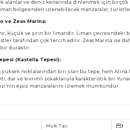
ek alanlar ve deniz kenarında dinlenmek için birçok 
iman bölgesinden izlenebilecek manzaralar, turistler
o ve Zeas Marina:
no, küçük ve şirin bir limandır. Liman çevresindeki ba
tler tarafından çok tercih edilir. Zeas Marina ise dah
bir duraktır.
pesi (Kastella Tepesi):
en yüksek noktalarından biri olan bu tepe, hem Atina
mti, dar ve kıvrımlı sokaklarıyla karakteristik bir Y
zi’nin eşsiz manzaralarını izlemek mümkündür.
Mülk Tipi
1