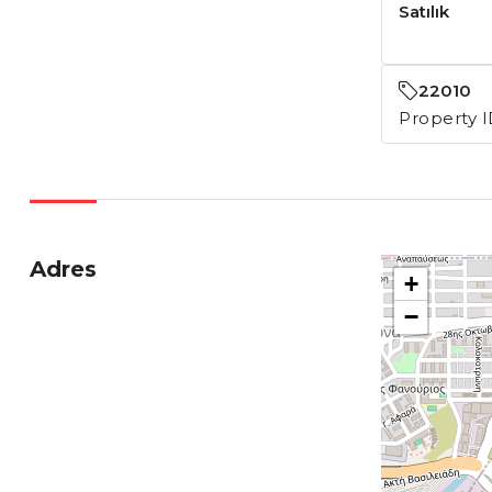
Satılık
22010
Property 
Adres
+
−