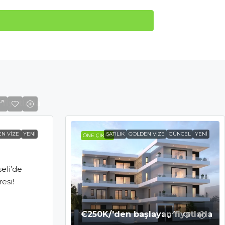
fiyatlarla
N VIZE
YENI
SATILIK
GOLDEN VIZE
GÜNCEL
YENI
ÖNE ÇIKAN
eli’de
esi!
€250K
/'den başlayan fiyatlarla