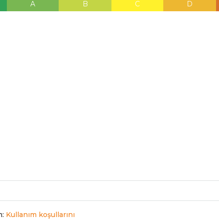
A
B
C
D
m:
Kullanım koşullarını