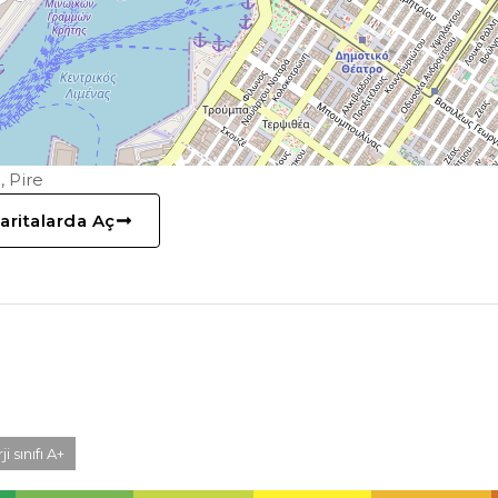
, Pire
aritalarda Aç
ji sınıfı A+