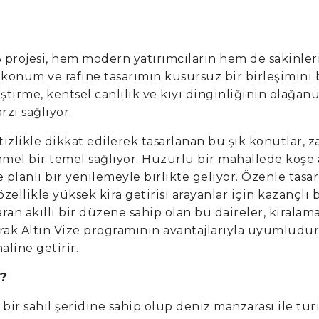
projesi, hem modern yatırımcıların hem de sakinleri
ıf konum ve rafine tasarımın kusursuz bir birleşimin
ştirme, kentsel canlılık ve kıyı dinginliğinin olağanü
rzı sağlıyor.
tizlikle dikkat edilerek tasarlanan bu şık konutlar, 
mel bir temel sağlıyor. Huzurlu bir mahallede kö
planlı bir yenilemeyle birlikte geliyor. Özenle tasarl
özellikle yüksek kira getirisi arayanlar için kazançlı 
ran akıllı bir düzene sahip olan bu daireler, kiralam
arak Altın Vize programının avantajlarıyla uyumludur 
haline getirir.
?
ş bir sahil şeridine sahip olup deniz manzarası ile tu