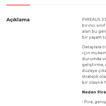
Açıklama
PIREAUS 33 
birinci sın
alan bu geli
bir yaşam ta
Detaylara ti
için mükem
durumda ve 
geliştirme, 
düzeye çıka
stratejik ol
bir olasılık 
Neden Pire
• Pire, geni