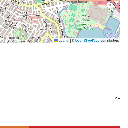
Leaflet
|
©
OpenStreetMap
contributors
A+