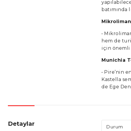
yapılabilec
batımında l
Mikroliman
• Mikrolima
hem de turis
için önemli 
Munichia Te
• Pire’nin 
Kastella se
de Ege Deni
Detaylar
Durum