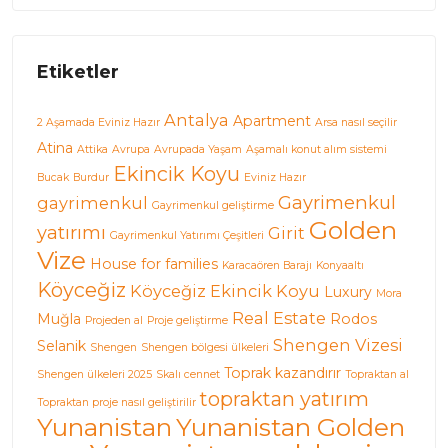
Etiketler
Antalya
Apartment
2 Aşamada Eviniz Hazır
Arsa nasıl seçilir
Atina
Attika
Avrupa
Avrupada Yaşam
Aşamalı konut alım sistemi
Ekincik Koyu
Bucak
Burdur
Eviniz Hazır
Gayrimenkul
gayrimenkul
Gayrimenkul geliştirme
Golden
yatırımı
Girit
Gayrimenkul Yatırımı Çeşitleri
Vize
House for families
Karacaören Barajı
Konyaaltı
Köyceğiz
Köyceğiz Ekincik Koyu
Luxury
Mora
Real Estate
Muğla
Rodos
Projeden al
Proje geliştirme
Shengen Vizesi
Selanik
Shengen
Shengen bölgesi ülkeleri
Toprak kazandırır
Shengen ülkeleri 2025
Skalı cennet
Topraktan al
topraktan yatırım
Topraktan proje nasıl geliştirilir
Yunanistan
Yunanistan Golden