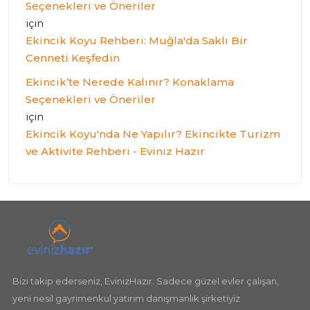
Seçenekleri ve Öneriler
için
Ekincik Koyu Rehberi: Muğla'da Saklı Bir
Cenneti Keşfedin
Ekincik’te Nerede Kalınır? Konaklama
Seçenekleri ve Öneriler
için
Ekincik Koyu'nda Ne Yapılır? Ekincikte Turizm
ve Aktivite Rehberi - Eviniz Hazır
Bizi takip ederseniz, EvinizHazır. Sadece güzel evler çalışan,
yeni nesil gayrimenkul yatırım danışmanlık şirketiyiz