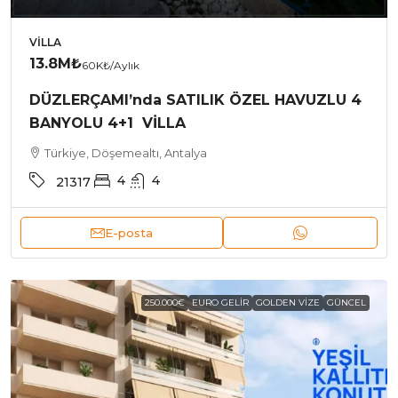
VILLA
13.8M₺
60K₺
/Aylık
DÜZLERÇAMI’nda SATILIK ÖZEL HAVUZLU 4
BANYOLU 4+1 VİLLA
Türkiye, Döşemealtı, Antalya
4
4
21317
E-posta
250.000€
EURO GELIR
GOLDEN VIZE
GÜNCEL