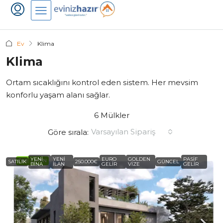
Ev
Klima
Klima
Ortam sıcaklığını kontrol eden sistem. Her mevsim
konforlu yaşam alanı sağlar.
6 Mülkler
Varsayılan Sipariş
Göre sırala:
YENI
YENI
EURO
GOLDEN
PASIF
ÖNE ÇIKAN
SATILIK
250.000€
GÜNCEL
BINA
ILAN
GELIR
VIZE
GELIR