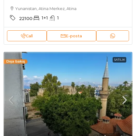
Yunanistan, Atina Merkez, Atina
1+1
1
22100
Call
E-posta
SATILIK