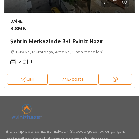
DAIRE
3.8M₺
Şehrin Merkezinde 3+1 Eviniz Hazır
Türkiye, Muratpaşa, Antalya, Sinan mahallesi
3
1
Call
E-posta
Bizi takip ederseniz, EvinizHazır. Sadece güzel evler çalışan,