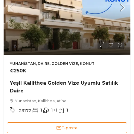
YUNANISTAN, DAIRE, GOLDEN VIZE, KONUT
€250K
Yeşil Kallithea Golden Vize Uyumlu Satılık
Daire
Yunanistan, Kallithea, Atina
1
1+1
1
23172
E-posta