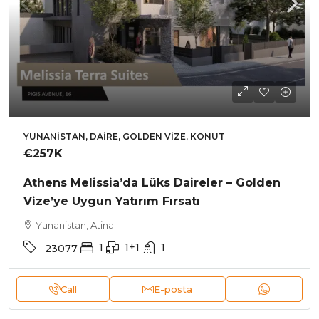
YUNANISTAN, DAIRE, GOLDEN VIZE, KONUT
€257K
Athens Melissia’da Lüks Daireler – Golden
Vize’ye Uygun Yatırım Fırsatı
Yunanistan, Atina
1
1+1
1
23077
Call
E-posta