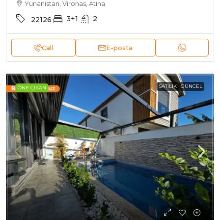
Yunanistan, Vironas, Atina
3+1
2
22126
Call
E-posta
SATILIK
GÜNCEL
ÖNE ÇIKAN